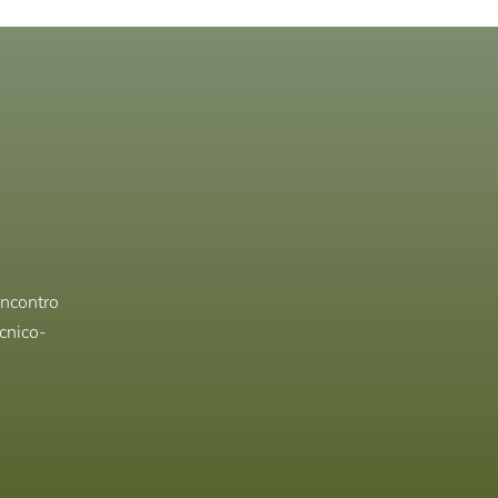
ncontro 
écnico-