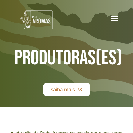
 Produtoras(es)
saiba mais
A atuação da Rede Aromas se baseia em eixos como 