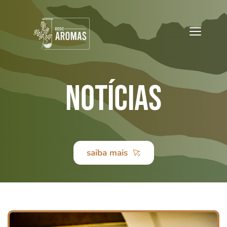
notÍcias
saiba mais